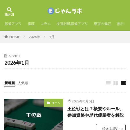
麻雀アプリ
雀荘
コラム
友達対戦麻雀アプリ
東京の雀荘
無料麻
HOME
2026年
1月
MONTH
2026年1月
新着順
人気順
2026年8月5日
コラム
王位戦とは？概要やルール、
参加資格や歴代優勝者を解説
続きを読む