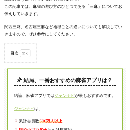
この記事では、麻雀の遊び方のひとつである「三麻」についてお
伝えしていきます。
関西三麻、名古屋三麻など地域ごとの違いについても解説してい
きますので、ぜひ参考にしてください。
目次
1
三麻
とは
結局、一番おすすめの麻雀アプリは？
1.1
萬子
の２
結論、麻雀アプリでは
ジャンナビ
が最もおすすめです。
～８
を抜
いて
ジャンナビ
は、
おこ
なう
累計会員数
500万人以上
３人
対戦
現役のプロ雀士
とも対局可能