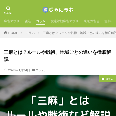
麻雀アプリ
雀荘
コラム
友達対戦麻雀アプリ
東京の雀荘
無料麻
HOME
コラム
三麻とは？ルールや戦術、地域ごとの違いを徹底解
三麻とは？ルールや戦術、地域ごとの違いを徹底解
説
2023年1月24日
コラム
コラム