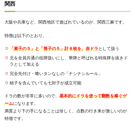
関西
大阪や兵庫など、関西地区で遊ばれているのが、関西三麻です。
特徴は以下のとおり。
「索子の５」と「筒子の５」計８枚を、赤ドラ
として扱う
北を全員共通の役牌扱いにし、華牌と呼ばれる特殊牌を抜きド
ラとして加える
完全先付け・喰いタンなしの「ナシナシルール」
槓子を含んでいても七対子が成立可能
ドラの数が非常に多いので、
基本的にドラを使って翻数を稼ぐゲ
ーム
になります。
満貫より下の手になることは珍しく、点数の行き来が激しいのが
特徴です。