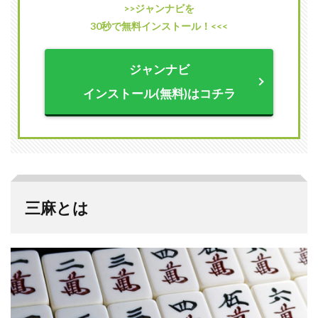
にお
>>ジャンナビを
ける
30秒で無料インストール！<<<
北牌
の扱
い４
ジャンナビ
パタ
ーン
インストール(無料)はコチラ
2.1
常時
ドラ
2.2
抜き
ドラ
三麻とは
2.3
役牌
2.4
客風
牌
3
地域
によ