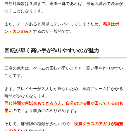
展を
当然対局数は３局まで。東風三麻であれば、最短３試合で決着が
遂げ
つくことになります。
た三
人打
ち麻
また、チーがあると簡単にテンパイしてしまうため、
鳴きはポ
雀
ン・カンのみ
とするのが一般的です。
回転が早く高い手が作りやすいのが魅力
三麻の魅力は、ゲームの回転が早いことと、高い手を作りやすい
ことです。
まず、プレイヤーが３人しか居ないため、単純にゲームにかかる
時間が少なくなります。
同じ時間で何試合もできるうえ、自分のツモ番が回ってくるのも
早い
ので、より勝負にのめり込めますよ。
そして、麻雀牌の種類が少ないので、
役満クラスのアガリが頻繁
にできる
のも魅力です。