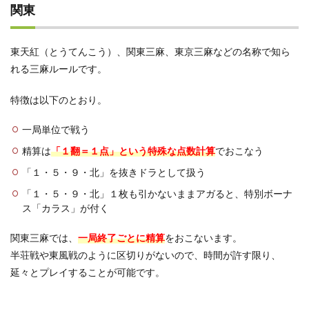
関東
東天紅（とうてんこう）、関東三麻、東京三麻などの名称で知ら
れる三麻ルールです。
特徴は以下のとおり。
一局単位で戦う
精算は
「１翻＝１点」という特殊な点数計算
でおこなう
「１・５・９・北」を抜きドラとして扱う
「１・５・９・北」１枚も引かないままアガると、特別ボーナ
ス「カラス」が付く
関東三麻では、
一局終了ごとに精算
をおこないます。
半荘戦や東風戦のように区切りがないので、時間が許す限り、
延々とプレイすることが可能です。