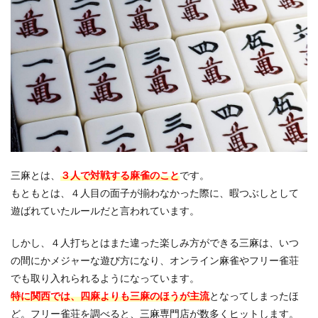
る三
麻の
違い
3.1
関東
3.2
関西
3.3
京都
3.4
三麻とは、
３人で対戦する麻雀のこと
です。
名古
もともとは、４人目の面子が揃わなかった際に、暇つぶしとして
屋
遊ばれていたルールだと言われています。
4
三麻
しかし、４人打ちとはまた違った楽しみ方ができる三麻は、いつ
で勝
の間にかメジャーな遊び方になり、オンライン麻雀やフリー雀荘
つコ
ツ
でも取り入れられるようになっています。
特に関西では、四麻よりも三麻のほうが主流
となってしまったほ
4.1
攻め
ど。フリー雀荘を調べると、三麻専門店が数多くヒットします。