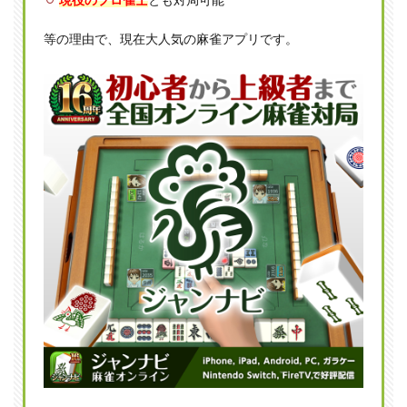
1.2
等の理由で、現在大人気の麻雀アプリです。
回転
が早
く高
い手
が作
りや
すい
のが
魅力
1.3
雀荘
によ
って
さま
ざま
なル
ール
が存
在
2
三麻