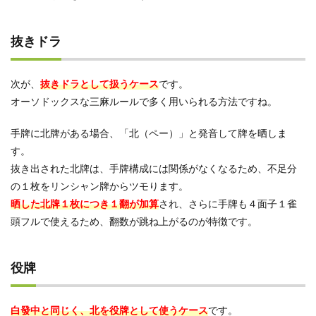
抜きドラ
次が、
抜きドラとして扱うケース
です。
オーソドックスな三麻ルールで多く用いられる方法ですね。
手牌に北牌がある場合、「北（ペー）」と発音して牌を晒しま
す。
抜き出された北牌は、手牌構成には関係がなくなるため、不足分
の１枚をリンシャン牌からツモります。
晒した北牌１枚につき１翻が加算
され、さらに手牌も４面子１雀
頭フルで使えるため、翻数が跳ね上がるのが特徴です。
役牌
白發中と同じく、北を役牌として使うケース
です。