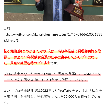
弥の
年収
はい
く
ら？
6
出典：
松ヶ
https://twitter.com/akayakokushim/status/174070866610031838
瀬隆
弥は
9/photo/1
結婚
して
松ヶ瀨 隆弥(まつがせ たかや)氏は、高校卒業後に調理師免許を取
い
る？
得し、およそ10年間飲食店系の仕事に従事してからプロになっ
た、異色の経歴を持つプロ雀士
です。
6.1
松ヶ
瀬隆
プロの雀士となったのは2009年で、現在も所属しているMリーグ
弥の
チームである風林火山には2021年から所属しています。
彼女
は？
また、プロ雀士以外では2022年よりYouTubeチャンネル「私立松
7
ヶ瀬学園」を開設し、登録者数はおよそ55,000人を獲得していま
松ヶ
す。
瀬隆
弥の