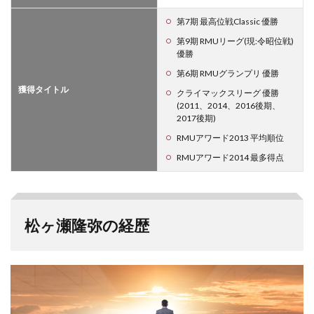
第7期 最高位戦Classic 優勝
第9期 RMUリーグ(現:令昭位戦)
優勝
第6期 RMUグランプリ 優勝
獲得タイトル
クライマックスリーグ 優勝
(2011、2014、2016後期、
2017後期)
RMUアワード2013 平均順位
RMUアワード2014 最多得点
松ヶ瀬隆弥の経歴