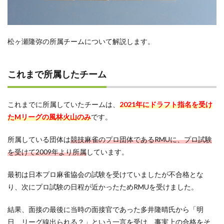
松ヶ瀬隆弥の所属チームについて解説します。
これまで所属したチーム
これまでに所属していたチームは、
2021年にドラフト指名を受け
たMリーグの風林火山のみ
です。
所属している団体は
競技麻雀のプロ団体であるRMUに、プロ試験
を受けて2009年より所属
しています。
最初は日本プロ麻雀協会の試験を受けていましたが不合格とな
り、次にプロ試験の日程が近かったためRMUを受けました。
結果、面接の最後に当時の面接官であった多井隆晴氏から「明
日、リーグ線出られる？」という一言を受け、事実上の合格をそ