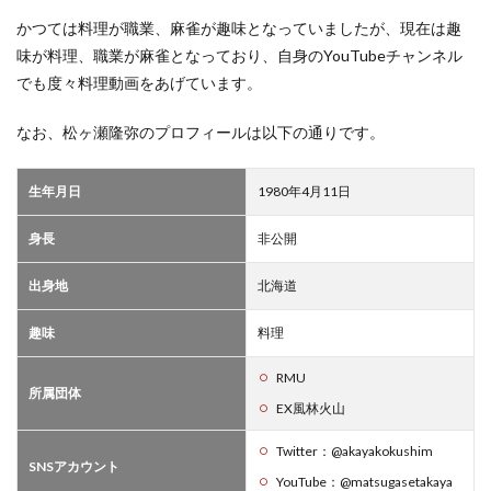
経歴
かつては料理が職業、麻雀が趣味となっていましたが、現在は趣
や戦
味が料理、職業が麻雀となっており、自身のYouTubeチャンネル
歴の
まと
でも度々料理動画をあげています。
め
なお、松ヶ瀬隆弥のプロフィールは以下の通りです。
生年月日
1980年4月11日
身長
非公開
出身地
北海道
趣味
料理
RMU
所属団体
EX風林火山
Twitter：@akayakokushim
SNSアカウント
YouTube：@matsugasetakaya