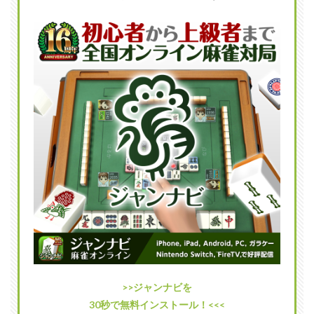
につ
いて
3
松ヶ
瀬隆
弥の
所属
先チ
ーム
3.1
これ
まで
所属
した
チー
ム
3.2
今後
移籍
する
>>ジャンナビを
可能
30秒で無料インストール！<<<
性は