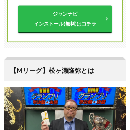
あ
る？
ジャンナビ
4
インストール(無料)はコチラ
松ヶ
瀬隆
弥の
Mリ
ーグ
成
績/
戦歴
【Mリーグ】松ヶ瀬隆弥とは
4.1
個人
成績
4.2
チー
ム成
績
5
松ヶ
瀬隆