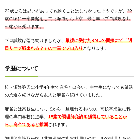
22歳ごろは思いがあっても動くことはしなかったそうですが、
29
歳の頃に一念発起をして北海道から上京、最も早いプロ試験を片
っ端から受けます。
プロ試験は落ち続けましたが、
最後に受けたRMUの面接にて「明
日リーグ戦出れる？」の一言でプロ入り
となります。
学歴について
松ヶ瀬隆弥氏は小学4年生で麻雀と出会い、中学生になっても部活
の柔道を続けながら友人と麻雀を続けていました。
麻雀とは高校生になってから一旦離れるものの、高校卒業後に料
理の専門学校に進学、
19歳で調理師免許を獲得していることか
ら、高卒であると推測
されます。
調理師免許取得後は
北海道内の和食料理店やホテルの料理人を経