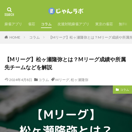
麻雀アプリ
雀荘
コラム
友達対戦麻雀アプリ
東京の雀荘
無料麻
HOME
コラム
【Mリーグ】松ヶ瀬隆弥とは？Mリーグ成績や所属
【Mリーグ】松ヶ瀬隆弥とは？Mリーグ成績や所属
先チームなどを解説
2024年4月8日
コラム
Mリーグ
,
松ヶ瀬隆弥
コラム