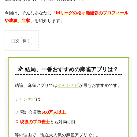
今回は、そんなあなたに「
Mリーグの松ヶ瀬隆弥のプロフィール
や成績、年収
」を紹介します。
目次
1
【M
リー
グ】
結局、一番おすすめの麻雀アプリは？
松ヶ
瀬隆
弥と
結論、麻雀アプリでは
ジャンナビ
が最もおすすめです。
は
2
ジャンナビ
は、
松ヶ
瀬隆
累計会員数
500万人以上
弥の
経歴
現役のプロ雀士
とも対局可能
2.1
等の理由で、現在大人気の麻雀アプリです。
学歴