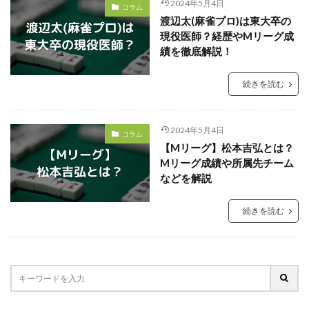
2024年5月4日
コラム
渡辺太(麻雀プロ)は東大卒の
現役医師？経歴やMリーグ成
績を徹底解説！
続きを読む
2024年5月4日
コラム
【Mリーグ】松本吉弘とは？
Mリーグ成績や所属先チーム
などを解説
続きを読む