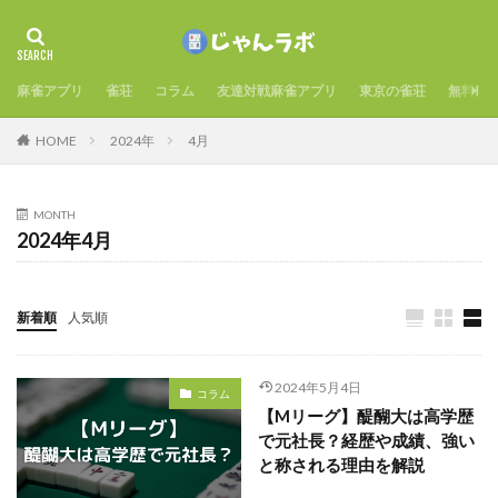
麻雀アプリ
雀荘
コラム
友達対戦麻雀アプリ
東京の雀荘
無料麻
HOME
2024年
4月
MONTH
2024年4月
新着順
人気順
2024年5月4日
コラム
【Mリーグ】醍醐大は高学歴
で元社長？経歴や成績、強い
と称される理由を解説