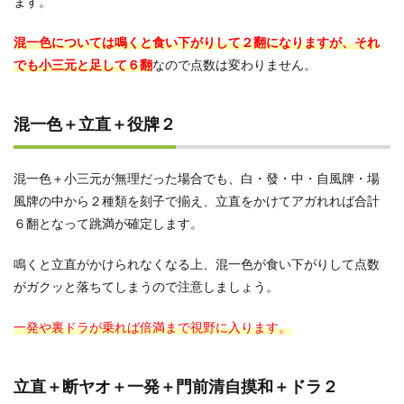
ます。
混一色については鳴くと食い下がりして２翻になりますが、それ
でも小三元と足して６翻
なので点数は変わりません。
混一色＋立直＋役牌２
混一色＋小三元が無理だった場合でも、白・發・中・自風牌・場
風牌の中から２種類を刻子で揃え、立直をかけてアガれれば合計
６翻となって跳満が確定します。
鳴くと立直がかけられなくなる上、混一色が食い下がりして点数
がガクッと落ちてしまうので注意しましょう。
一発や裏ドラが乗れば倍満まで視野に入ります。
立直＋断ヤオ＋一発＋門前清自摸和＋ドラ２