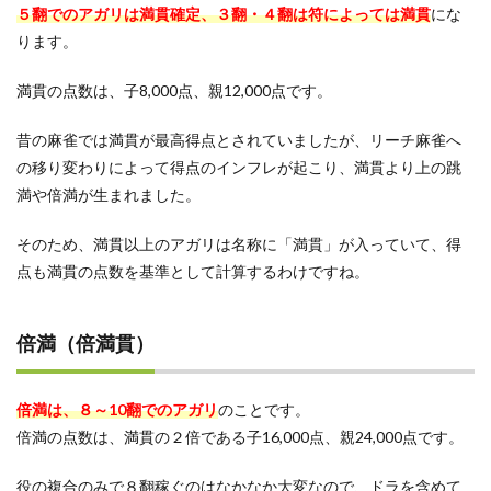
５翻でのアガリは満貫確定、３翻・４翻は符によっては満貫
にな
ります。
満貫の点数は、子8,000点、親12,000点です。
昔の麻雀では満貫が最高得点とされていましたが、リーチ麻雀へ
の移り変わりによって得点のインフレが起こり、満貫より上の跳
満や倍満が生まれました。
そのため、満貫以上のアガリは名称に「満貫」が入っていて、得
点も満貫の点数を基準として計算するわけですね。
倍満（倍満貫）
倍満は、８～10翻でのアガリ
のことです。
倍満の点数は、満貫の２倍である子16,000点、親24,000点です。
役の複合のみで８翻稼ぐのはなかなか大変なので、ドラを含めて