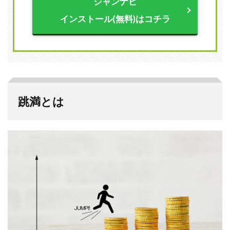
ジャンナビ
貫）
インストール(無料)はコチラ
2.4
役満
（役
満貫
／４
倍満
貫）
3
跳満とは
跳満
にな
る役
の組
み合
わせ
3.1
門前
清一
色
3.2
役牌