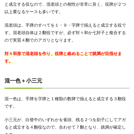
と成立する役なので、混老頭との相性が非常に良く、役牌が２つ
以上重なるケースも多いです。
混老頭は、手牌のすべてを１・９・字牌で揃えると成立する役で
す。混老頭自体は２翻役ですが、必ず対々和か七対子と複合する
ので実質４翻でのアガリとなります。
対々和形で混老頭を作り、役牌と絡めることで跳満が目指せま
す。
混一色＋小三元
混一色は、手牌を字牌と１種類の数牌で揃えると成立する３翻役
です。
小三元が、白發中のいずれかを雀頭、残る２つを刻子にしてアガ
ると成立する４翻役なので、合わせて７翻となり、跳満が確定し