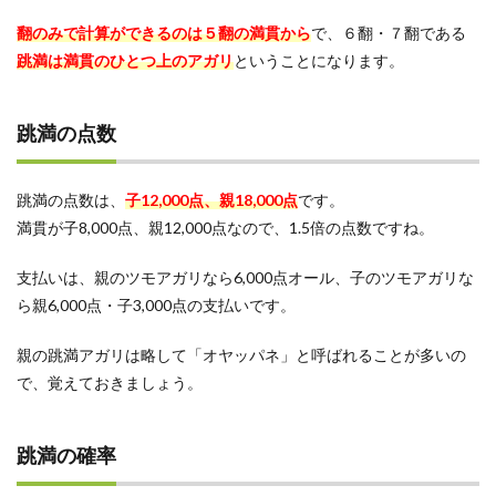
＋ド
ラ２
翻のみで計算ができるのは５翻の満貫から
で、６翻・７翻である
4
跳満は満貫のひとつ上のアガリ
ということになります。
跳満
を作
るコ
跳満の点数
ツ
4.1
跳満の点数は、
子12,000点、親18,000点
です。
翻数
の高
満貫が子8,000点、親12,000点なので、1.5倍の点数ですね。
い役
を狙
支払いは、親のツモアガリなら6,000点オール、子のツモアガリな
う
ら親6,000点・子3,000点の支払いです。
4.2
門前
親の跳満アガリは略して「オヤッパネ」と呼ばれることが多いの
で手
を進
で、覚えておきましょう。
める
4.3
跳満の確率
ドラ
を含
ませ