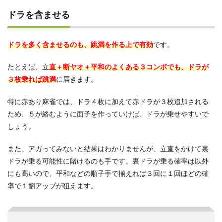
ドラを含ませる
ドラを多く含ませるのも、跳満を作る上で有効
です。
たとえば、立
直＋断ヤオ＋平和のよくある３コンボでも、ドラが
３枚乗れば跳満
に届きます。
特に赤あり麻雀では、ドラ４枚に加えて赤ドラが３枚追加される
ため、５が絡むように面子を作っていけば、ドラが乗せやすいで
しょう。
また、アガってみないと結果はわかりませんが、立直をかけて裏
ドラが乗る可能性に賭けるのも手です。裏ドラが乗る確率は以外
にも高いので、平和などの順子手で揃えれば３回に１回ほどの確
率で１翻アップが狙えます。