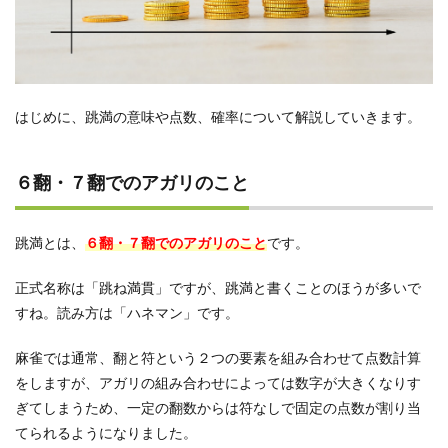
＋混
老頭
3.3
混一
色＋
小三
はじめに、跳満の意味や点数、確率について解説していきます。
元
3.4
６翻・７翻でのアガリのこと
混一
色＋
立直
＋役
跳満とは、
６翻・７翻でのアガリのこと
です。
牌２
正式名称は「跳ね満貫」ですが、跳満と書くことのほうが多いで
3.5
立直
すね。読み方は「ハネマン」です。
＋断
ヤオ
麻雀では通常、翻と符という２つの要素を組み合わせて点数計算
＋一
発＋
をしますが、アガリの組み合わせによっては数字が大きくなりす
門前
ぎてしまうため、一定の翻数からは符なしで固定の点数が割り当
清自
てられるようになりました。
摸和