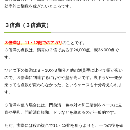
効率的に翻数を稼ぎたいところです。
３倍満（３倍満貫）
３倍満は、11・12翻でのアガリ
のことです。
３倍満の点数は、満貫の３倍である子24,000点、親36,000点で
す。
ひとつ下の倍満は８～10の３翻分と他の満貫手に比べて幅が広い
ので、３倍満に到達するにはやや壁が高いです。裏ドラや一発が
乗っても点数が変わらなかった、というケースも十分考えられま
す。
３倍満を狙う場合には、門前清一色や対々和三暗刻をベースに立
直や平和、門前清自摸和、ドラなどを絡めるのが一般的です。
ただ、実際には役の複合で11・12翻を狙うよりも、一つの役を確