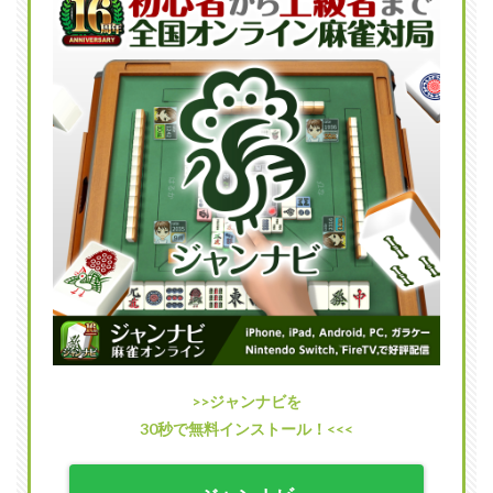
跳満
の確
率
2
跳満
を含
む満
貫以
上の
手
2.1
満貫
2.2
倍満
（倍
満
貫）
>>ジャンナビを
2.3
30秒で無料インストール！<<<
３倍
満
（３
倍満