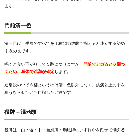
ます。
門前清一色
清一色は、手牌のすべてを１種類の数牌で揃えると成立する染め
手系の役です。
鳴くと食い下がりして５翻になりますが、
門前でアガると６翻つ
くため、単体で跳満が確定
します。
通常役の中で６翻というのは清一色以外になく、跳満以上の手を
狙うならぜひとも目指したい役です。
役牌＋混老頭
役牌は、白・發・中・自風牌・場風牌のいずれかを刻子で揃える