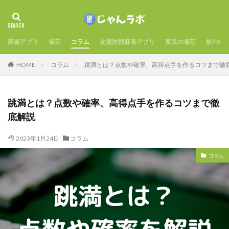
麻雀アプリ
雀荘
コラム
友達対戦麻雀アプリ
東京の雀荘
無料麻
HOME
コラム
跳満とは？点数や確率、高得点手を作るコツまで徹
跳満とは？点数や確率、高得点手を作るコツまで徹
底解説
2023年1月24日
コラム
コラム