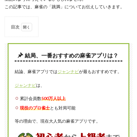
この記事では、麻雀の「跳満」についてお伝えしていきます。
目次
1
跳満
とは
結局、一番おすすめの麻雀アプリは？
1.1
６
翻・
結論、麻雀アプリでは
ジャンナビ
が最もおすすめです。
７翻
での
アガ
ジャンナビ
は、
リの
こと
累計会員数
500万人以上
1.2
現役のプロ雀士
とも対局可能
跳満
の点
等の理由で、現在大人気の麻雀アプリです。
数
1.3