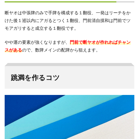
断ヤオは中張牌のみで手牌を構成する１翻役、一発はリーチをか
けた後１巡以内にアガるとつく１翻役、門前清自摸和は門前でツ
モアガリすると成立する１翻役です。
やや運の要素が強くなりますが、
門前で断ヤオが作れればチャン
スがある
ので、数牌メインの配牌から狙えます。
跳満を作るコツ