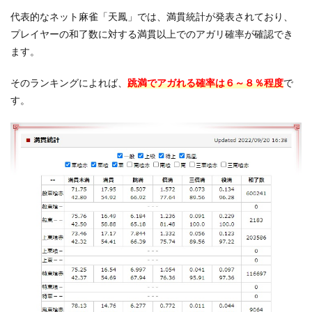
る
代表的なネット麻雀「天鳳」では、満貫統計が発表されており、
5
跳
プレイヤーの和了数に対する満貫以上でのアガリ確率が確認でき
満は子
ます。
12,000
点、親
そのランキングによれば、
跳満でアガれる確率は６～８％程度
で
18,000
点の高
す。
得点手