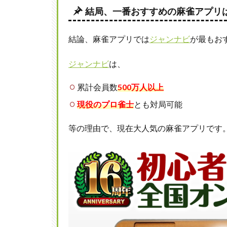
結局、一番おすすめの麻雀アプリ
リ
ー
グ
結論、麻雀アプリでは
ジャンナビ
が最もお
と
は
ジャンナビ
は、
2
神
累計会員数
500万人以上
域
リ
現役のプロ雀士
とも対局可能
ー
グ
等の理由で、現在大人気の麻雀アプリです
の
ル
ー
ル
3
神域
リー
グの