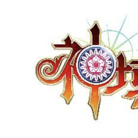
聴
方
法
4.1
YouTube
の配信ア
ーカイブ
を視聴す
る
4.2
公
式X（旧
Twitter）
でハイラ
イトを視
聴する
5
神
域
リ