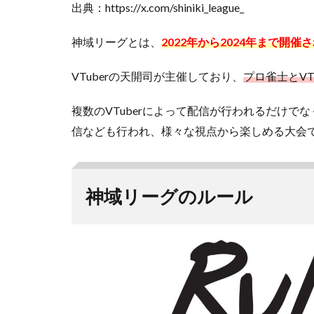
ー
出典：https://x.com/shiniki_league_
グ
ま
神域リーグとは、
2022年から2024年まで開
と
め
VTuberの天開司が主催しており、
プロ雀士とVT
複数のVTuberによって配信が行われるだけ
信なども行われ、様々な視点から楽しめる大会
神域リーグのルール