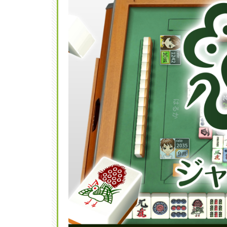
参加
チー
ム・
出場
選手
3.1
チー
ムア
キレ
ス
3.2
チー
ムア
トラ
ス
3.3
チー
ムゼ
ウス