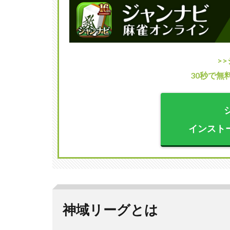
3.4
チー
ムヘ
ラク
レス
>
3.5
30秒で無
チー
ムグ
ラデ
ィウ
ス
インスト
4
神
域
リ
ー
グ
神域リーグとは
の
視