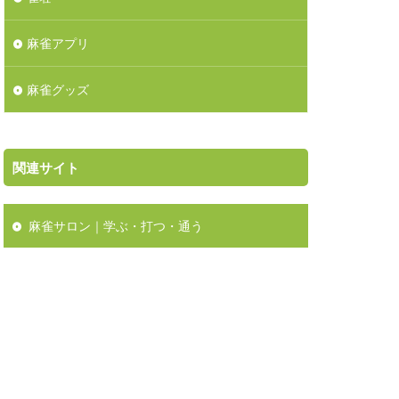
麻雀アプリ
麻雀グッズ
関連サイト
麻雀サロン｜学ぶ・打つ・通う
