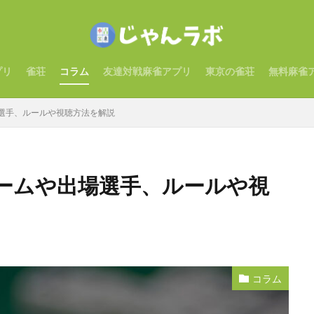
プリ
雀荘
コラム
友達対戦麻雀アプリ
東京の雀荘
無料麻雀
選手、ルールや視聴方法を解説
ームや出場選手、ルールや視
コラム