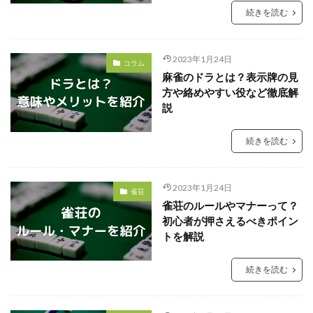
続きを読む
2023年1月24日
コラム
麻雀のドラとは？表示牌の見
方や絡めやすい役など徹底解
説
続きを読む
2023年1月24日
雀荘
雀荘のルールやマナーって？
初心者が押さえるべきポイン
トを解説
続きを読む