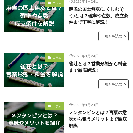
2023年1月24日
コラム
麻雀の国士無双(こくしむそ
う)とは？確率や点数、成立条
件まで丁寧に解説！
続きを読む
2023年1月24日
コラム
雀荘とは？営業形態から料金
まで徹底解説！
続きを読む
2023年1月24日
コラム
メンタンピンとは？言葉の意
味から狙うメリットまで徹底
解説