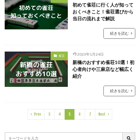
初めて雀荘に行く人が知って
おくべきこと！雀荘選びから
当日の流れまで解説
続きを読む
2023年1月24日
雀荘
新橋のおすすめ雀荘10選！初
心者向けや三麻店など幅広く
紹介
続きを読む
Prev
3
4
5
6
7
Next