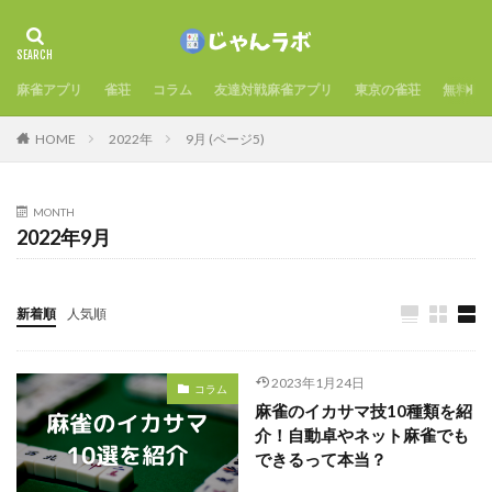
麻雀アプリ
雀荘
コラム
友達対戦麻雀アプリ
東京の雀荘
無料麻
HOME
2022年
9月 (ページ5)
MONTH
2022年9月
新着順
人気順
2023年1月24日
コラム
麻雀のイカサマ技10種類を紹
介！自動卓やネット麻雀でも
できるって本当？