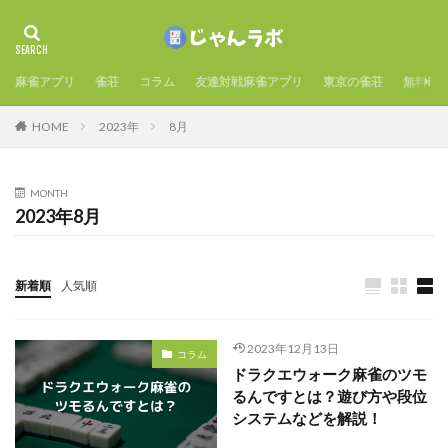
麻雀アプリ
雀荘
コラム
友達対戦麻雀アプリ
東京の雀荘
無料麻
HOME
2023年
8月
MONTH
2023年8月
新着順
人気順
2023年12月13日
コラム
ドラクエウォーク麻雀のツモ
るんですとは？遊び方や段位
システムなどを解説！