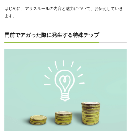
ップ
はじめに、アリスルールの内容と魅力について、お伝えしていき
への
変更
ます。
や三
麻で
遊ぶ
門前でアガった際に発生する特殊チップ
のも
おす
すめ
3
アリ
スル
ール
で遊
びた
いと
きは
3.1
対人
戦が
した
いと
きは