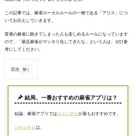
この記事では、麻雀ローカルルールの一種である「アリス」につ
いてお伝えしていきます。
普通の麻雀に飽きてしまった人も楽しめるルールになっています
ので、「最近麻雀がマンネリ化してきたな」という人は、ぜひ参
考にしてください。
目次
1
麻雀
「ア
リ
結局、一番おすすめの麻雀アプリは？
ス」
とは
結論、麻雀アプリでは
ジャンナビ
が最もおすすめです。
1.1
門前
でア
ジャンナビ
は、
ガっ