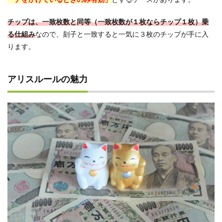
3.2.2
麻雀大
チップは、一致枚数と同等（一致枚数が１枚ならチップ１枚）乗
会Ⅲ ミ
る仕組み
なので、刻子と一致すると一気に３枚のチップが手に入
レニア
ります。
ムリー
グ
4
アリスルールの魅力
アリ
ス麻
雀は
ロマ
ンが
ある
ロー
カル
ルー
ル