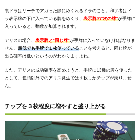
裏ドラはリーチでアガった際にめくれるドラのこと。和了者はド
ラ表示牌の下に入っている牌をめくり、
表示牌の”次の牌”
が手牌に
入っていると、翻数が加算されます。
アリスの場合、
表示牌と”同じ牌”
が手牌に入っていなければなりま
せん。
最低でも手牌で１枚使っている
ことを考えると、同じ牌が
出る確率は低いというのがわかりますよね。
また、アリスの成功確率を高めようと、手牌に13種の牌を使った
として、雀頭以外でのアリス発生では１枚しかチップが乗りませ
ん。
チップを３枚程度に増やすと盛り上がる