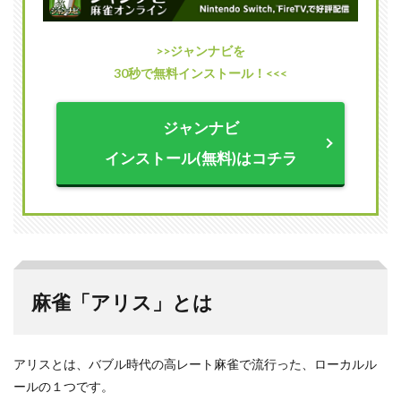
成功
確率
>>ジャンナビを
2.1
30秒で無料インストール！<<<
裏ド
ラよ
りも
ジャンナビ
確率
が低
インストール(無料)はコチラ
い
2.2
チッ
プを
３枚
程度
に増
やす
麻雀「アリス」とは
と盛
り上
がる
2.3
アリスとは、バブル時代の高レート麻雀で流行った、ローカルル
チュ
ールの１つです。
ーリ