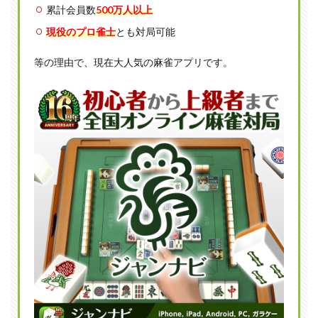
た際
累計会員数
500万人以上
に発
生す
現役のプロ雀士
とも対局可能
る特
殊チ
等の理由で、現在大人気の麻雀アプリです。
ップ
1.2
アリ
スル
ール
の魅
力
1.3
アリ
スの
亜種
「チ
ュー
リッ
プ」
2
アリ
スの