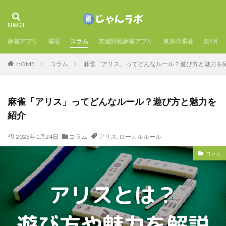
麻雀アプリ
雀荘
コラム
友達対戦麻雀アプリ
東京の雀荘
無料麻
HOME
コラム
麻雀「アリス」ってどんなルール？遊び方と魅力を
麻雀「アリス」ってどんなルール？遊び方と魅力を
紹介
2023年1月24日
コラム
アリス
,
ローカルルール
コラム