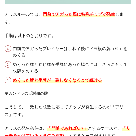
セッ
ト麻
アリスルールでは、
門前でアガった際に特殊チップが発生
しま
雀で
打と
す。
う
3.2
手順は以下のとおりです。
一人
で楽
門前でアガったプレイヤーは、和了後にドラ横の牌（※）を
しめ
めくる
るの
は麻
めくった牌と同じ牌が手牌にあった場合には、さらにもう１
雀ゲ
枚牌をめくる
ーム
めくった牌と手牌が一致しなくなるまで続ける
3.2.1
むこう
※カンドラの反対側の牌
ぶち 高
レート
裏麻雀
こうして、一致した枚数に応じてチップが発生するのが「アリ
列伝 ご
ス」です。
無礼、
終了(ラ
スト)で
アリスの発生条件は、
「門前であればOK」
とするケースと、
「リ
すね
ーチをかけているときのみ有効」
とするケースがあります。