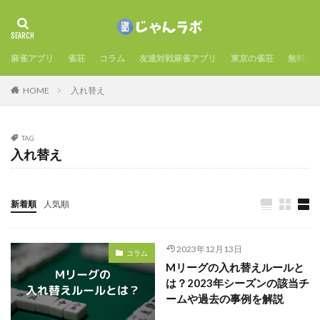
麻雀アプリ
雀荘
コラム
友達対戦麻雀アプリ
東京の雀荘
無料麻
HOME
入れ替え
TAG
入れ替え
新着順
人気順
2023年12月13日
コラム
Mリーグの入れ替えルールと
は？2023年シーズンの該当チ
ームや過去の事例を解説