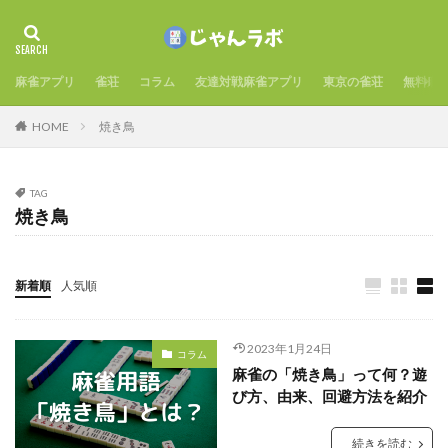
麻雀アプリ
雀荘
コラム
友達対戦麻雀アプリ
東京の雀荘
無料麻
HOME
焼き鳥
TAG
焼き鳥
新着順
人気順
2023年1月24日
コラム
麻雀の「焼き鳥」って何？遊
び方、由来、回避方法を紹介
続きを読む