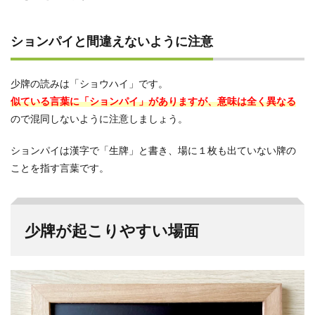
5
少牌
ションパイと間違えないように注意
状態
でプ
レイ
少牌の読みは「ショウハイ」です。
する
変則
似ている言葉に「ションパイ」がありますが、意味は全く異なる
麻雀
ので混同しないように注意しましょう。
「少
牌マ
イテ
ションパイは漢字で「生牌」と書き、場に１枚も出ていない牌の
ィ」
ことを指す言葉です。
5.1
架空
の13
枚目
少牌が起こりやすい場面
をオ
ール
マイ
ティ
とし
た特
殊麻