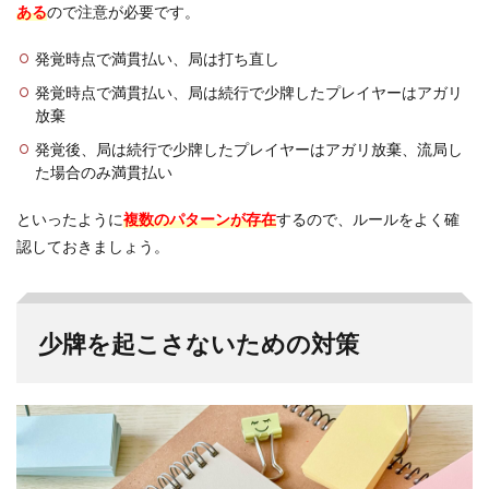
ある
ので注意が必要です。
発覚時点で満貫払い、局は打ち直し
発覚時点で満貫払い、局は続行で少牌したプレイヤーはアガリ
放棄
発覚後、局は続行で少牌したプレイヤーはアガリ放棄、流局し
た場合のみ満貫払い
といったように
複数のパターンが存在
するので、ルールをよく確
認しておきましょう。
少牌を起こさないための対策