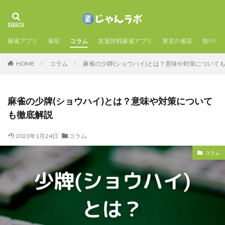
麻雀アプリ
雀荘
コラム
友達対戦麻雀アプリ
東京の雀荘
無料麻
HOME
コラム
麻雀の少牌(ショウハイ)とは？意味や対策について
麻雀の少牌(ショウハイ)とは？意味や対策について
も徹底解説
2023年1月24日
コラム
コラム