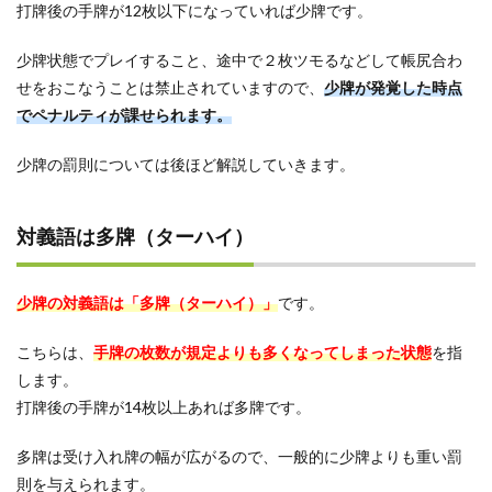
打牌後の手牌が12枚以下になっていれば少牌です。
4
少牌
を起
少牌状態でプレイすること、途中で２枚ツモるなどして帳尻合わ
こさ
せをおこなうことは禁止されていますので、
少牌が発覚した時点
ない
でペナルティが課せられます。
ため
の対
策
少牌の罰則については後ほど解説していきます。
4.1
アガ
リ形
対義語は多牌（ターハイ）
をイ
メー
ジし
少牌の対義語は「多牌（ターハイ）」
です。
なが
ら進
める
こちらは、
手牌の枚数が規定よりも多くなってしまった状態
を指
します。
4.2
打牌後の手牌が14枚以上あれば多牌です。
不安
なら
チェ
多牌は受け入れ牌の幅が広がるので、一般的に少牌よりも重い罰
ック
則を与えられます。
を