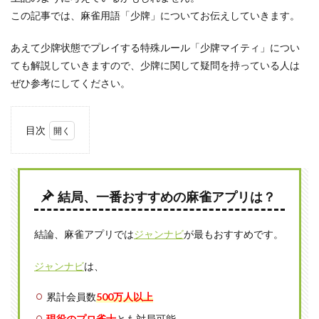
この記事では、麻雀用語「少牌」についてお伝えしていきます。
あえて少牌状態でプレイする特殊ルール「少牌マイティ」につい
ても解説していきますので、少牌に関して疑問を持っている人は
ぜひ参考にしてください。
目次
1
少牌
とは
結局、一番おすすめの麻雀アプリは？
1.1
手牌
が通
結論、麻雀アプリでは
ジャンナビ
が最もおすすめです。
常よ
りも
少な
ジャンナビ
は、
くな
った
累計会員数
500万人以上
状態
現役のプロ雀士
とも対局可能