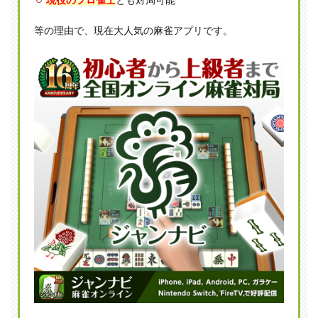
1.2
対義
等の理由で、現在大人気の麻雀アプリです。
語は
多牌
（タ
ーハ
イ）
1.3
ショ
ンパ
イと
間違
えな
いよ
うに
注意
2
少牌
が起
こり
やす
い場
面