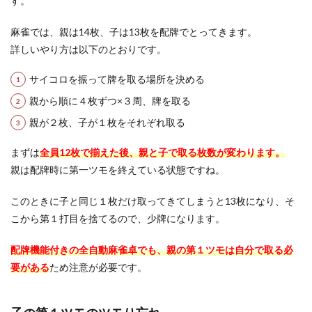
す。
が少
ない
麻雀では、親は14枚、子は13枚を配牌でとってきます。
状態
を指
詳しいやり方は以下のとおりです。
す
サイコロを振って牌を取る場所を決める
親から順に４枚ずつ×３周、牌を取る
親が２枚、子が１枚をそれぞれ取る
まずは
全員12枚で揃えた後、親と子で取る枚数が変わります。
親は配牌時に第一ツモを終えている状態ですね。
このときに子と同じ１枚だけ取ってきてしまうと13枚になり、そ
こから第１打目を捨てるので、少牌になります。
配牌機能付きの全自動麻雀卓でも、親の第１ツモは自分で取る必
要がある
ため注意が必要です。