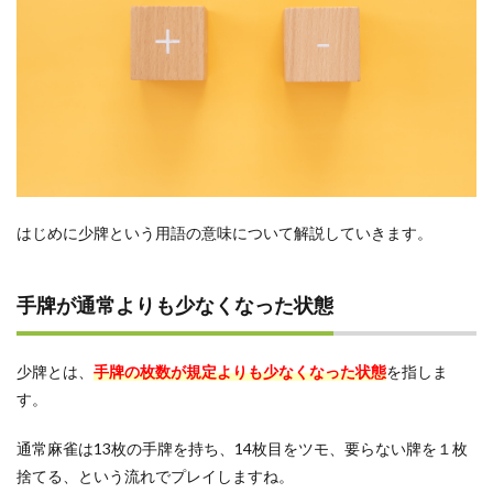
少牌
の罰
則
3.1
基本
的に
はア
ガリ
放棄
3.2
はじめに少牌という用語の意味について解説していきます。
ルー
ルに
よっ
ては
手牌が通常よりも少なくなった状態
満貫
払い
にな
少牌とは、
手牌の枚数が規定よりも少なくなった状態
を指しま
るケ
ース
す。
もあ
るの
通常麻雀は13枚の手牌を持ち、14枚目をツモ、要らない牌を１枚
で注
意
捨てる、という流れでプレイしますね。