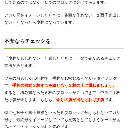
して見るのではなく、５つのブロックに分けて考えます。
アガリ形をイメージしたときに、雀頭が作れない、１面子完成し
ない、となったら少牌になっています。
不安ならチェックを
「少牌かもしれない」と感じたときに、一発で確かめるチェック
方法があります。
ツモの前もしくは打牌後、手牌が13枚になっているタイミング
で、
手牌の両端３枚ずつを隣り合う３枚の上に重ねましょう。
すると、積み重なった６枚のブロックが２つできて、中央に１枚
だけ牌が余ります。もしも、
余りの牌が出なければ少牌
です。
特に七対子や国士無双といった５ブロックに分けられないアガリ
形は、最終形をイメージしていても見落としてしまうケースがあ
るので、チェックを挟むと安心です。