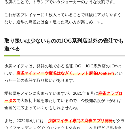
る牌のことで、トランプでいうジョーカーのような役割です。
これが各プレイヤーに１枚入っていることで格段にアガりやすく
なり、通常の麻雀とは全く違った戦い方が楽しめます。
取り扱いは少ないもののJOG系列店以外の雀荘でも
遊べる
少牌マイティは、発祥の地である雀荘JOG、JOG系列店のJOYの
ほか、
麻雀マイティーや麻雀はなぎく、ソフト麻雀Donkey’s
とい
った一部の雀荘で取り扱いがあります。
愛知県をメインに広まっていますが、2021年９月に
麻雀クラブロ
ータス
で大阪初上陸を果たしているので、今後知名度が上がれば
全国的に広まっていくかもしれませんね。
また、2022年6月には、
少牌マイティ専門の麻雀アプリ開発
がクラ
ウドファンディングでプロジェクト化され、１ヶ月ほどで目標金