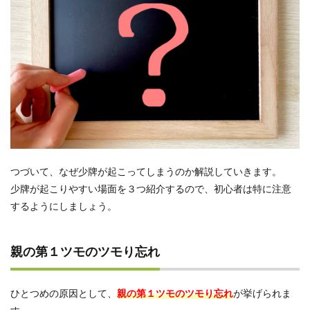
雀
5.2
取り
扱い
は少
ない
もの
の
JOG
系列
店以
外の
雀荘
つづいて、なぜ少牌が起こってしまうのか解説していきます。
でも
少牌が起こりやすい場面を３つ紹介するので、初心者は特に注意
遊べ
するようにしましょう。
る
6
少牌
親の第１ツモのツモり忘れ
は規
定枚
数よ
りも
ひとつめの原因として、
親の第１ツモのツモり忘れ
が挙げられま
手牌