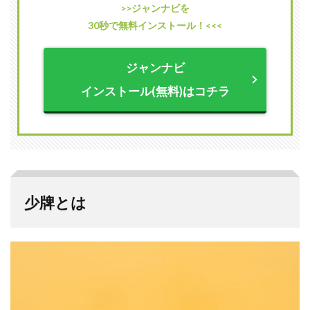
>>ジャンナビを
2.1
30秒で無料インストール！<<<
親の
第１
ツモ
ジャンナビ
のツ
モり
インストール(無料)はコチラ
忘れ
2.2
子の
第１
ツモ
のツ
モり
忘れ
少牌とは
2.3
嶺上
牌の
ツモ
り忘
れ
3