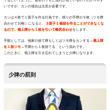
いですが、カンの場合は注意が必要です。
カンは４枚で１面子を作る行為です。残りの手牌が９枚（ツモ牌
合わせて10枚）になると、
３面子１雀頭を作ることができなくな
るので、嶺上牌から１枚を引いて帳尻合わせ
をします。
手順としては、他家の捨て牌もしくはツモ牌をカンする→
嶺上牌
を１枚ツモ
→手牌から１枚捨てる、という流れです。
このときに、嶺上牌を引き忘れてしまうと少牌になります。
少牌の罰則