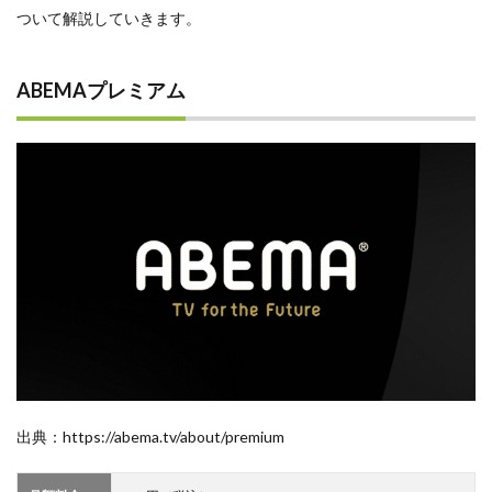
3.2
ついて解説していきます。
リア
ルタ
イム
ABEMAプレミアム
視聴
なら
無料
3.3
ハイ
ライ
トの
みの
切り
抜き
動画
なら
無料
3.4
期間
限定
出典：https://abema.tv/about/premium
で無
料開
放さ