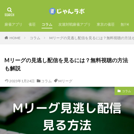
麻雀アプリ
雀荘
コラム
友達対戦麻雀アプリ
東京の雀荘
無料麻
HOME
コラム
Mリーグの見逃し配信を見るには？無料視聴の方法
Mリーグの見逃し配信を見るには？無料視聴の方法
も解説
2023年1月24日
コラム
Mリーグ
コラム