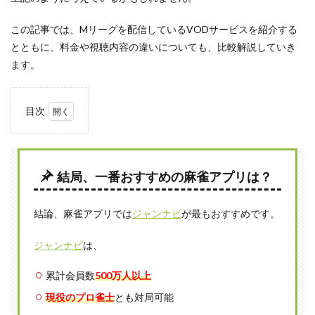
この記事では、Mリーグを配信しているVODサービスを紹介する
とともに、料金や視聴内容の違いについても、比較解説していき
ます。
目次
1
Mリ
ーグ
の見
結局、一番おすすめの麻雀アプリは？
逃し
配信
が見
結論、麻雀アプリでは
ジャンナビ
が最もおすすめです。
れる
VOD
サー
ジャンナビ
は、
ビス
累計会員数
500万人以上
1.1
ABEMA
現役のプロ雀士
とも対局可能
プレミ