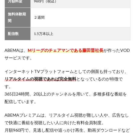
月額料金
960円（税込）
れる
ケー
無料体験期
スも
２週間
間
4
Mリ
配信数
1.5万本以上
ーグ
の見
逃し
ABEMAは、
Mリーグのチェアマンである藤田晋社長
が作ったVOD
配信
を見
サービスです。
るに
は
インターネットTVプラットフォームとしての側面も持っており、
VOD
リアルタイムの視聴であれば完全無料
となっているのが特徴で
サー
ビス
す。
への
365日24時間、20以上のチャンネルを用いて、多種多様な番組を
加入
が必
配信しています。
要
ABEMAプレミアムは、リアルタイム視聴が難しい人や、広告なし
で快適に番組を視聴したい人に向けた有料会員制度。
月額960円で、見逃し配信や追っかけ再生、動画ダウンロードなど