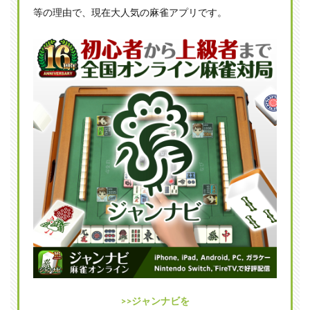
アム
等の理由で、現在大人気の麻雀アプリです。
1.2
U-
NEXT
2
Mリ
ーグ
の見
逃し
配信
内容
に違
いは
あ
る？
2.1
本編
は変
わら
ない
2.2
>>ジャンナビを
未公開