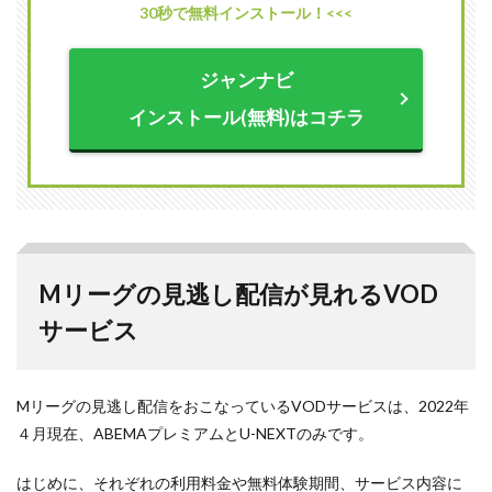
30秒で無料インストール！<<<
ショッ
トが見
られる
ジャンナビ
のは
ABEMA
インストール(無料)はコチラ
だけ
3
Mリ
ーグ
の見
逃し
配信
を無
Mリーグの見逃し配信が見れるVOD
料で
見る
サービス
方法
3.1
無料
Mリーグの見逃し配信をおこなっているVODサービスは、2022年
視聴
期間
４月現在、ABEMAプレミアムとU-NEXTのみです。
が廃
止
はじめに、それぞれの利用料金や無料体験期間、サービス内容に