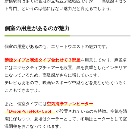
新橋駅前は多くの雀荘が立ち並ぶ激戦区ですが、「高級感＋セッ
ウエ
ト専門」というのは他にはない魅力だと言えるでしょう。
スト
はこ
んな
個室の用意があるのが魅力
人に
おす
すめ
個室の用意があるのも、エリートウエストの魅力です。
5
落ち
着い
禁煙タイプと喫煙タイプ合わせて３部屋
を用意しており、麻雀卓
た空
にはエクゼクティブチェアーを設置。黒を貴重としたインテリア
間で
になっているため、高級感がさらに増しています。
セッ
ト麻
テレビもあるので、映画やスポーツ中継などを見ながらくつろぐ
雀が
こともできますよ。
した
いな
ら麻
また、個室タイプには
空気清浄ファンヒーター
雀エ
「DysonPureHot+Cool」
が設置されているのも特徴。空気を清
リー
潔に保ちつつ、夏場はクーラーとして、冬場はヒーターとして室
トウ
エス
温調整をおこなってくれます。
トへ