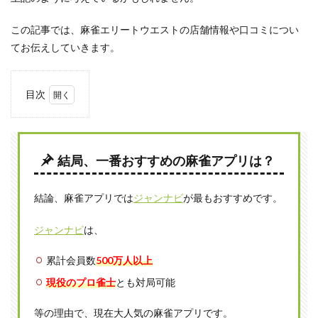
この記事では、麻雀エリートウエストの店舗情報や口コミについ
てお伝えしていきます。
目次
1
麻雀
エリ
ート
結局、一番おすすめの麻雀アプリは？
ウエ
スト
とは
結論、麻雀アプリでは
ジャンナビ
が最もおすすめです。
1.1
新橋
ジャンナビ
は、
にあ
る貸
累計会員数
500万人以上
卓専
門雀
現役のプロ雀士
とも対局可能
荘
等の理由で、現在大人気の麻雀アプリです。
1.2