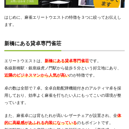
ビス
が行
き届
いた
はじめに、麻雀エリートウエストの特徴を３つに絞ってお伝えし
心地
ます。
よい
空間
3.3
新橋にある貸卓専門雀荘
飲食
しや
すい
エリートウエストは、
新橋にある貸卓専門雀荘
です。
環境
各線新橋駅・銀座線虎ノ門駅から徒歩５分という好立地にあり、
3.4
近隣のビジネスマンから人気が高い
のが特徴です。
トイ
レの
卓の数は全部で７卓。全卓自動配牌機能付きのアルティマ卓を採
作り
がや
用しており、効率よく麻雀を打ちたい人にもってこいの環境が整
や残
っています。
念
4
また、麻雀卓には背もたれが高いレザーチェアが設置され、全
体
麻雀
的に高級感があふれる内装になっている
のもポイントです。
エリ
ート