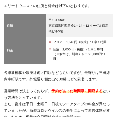
エリートウエストの住所と料金は以下のとおりです。
〒105-0003
住所
東京都港区西新橋1－14－12 イーグル西新
橋ビル5階
フロア： 1,840円（税抜）/１卓１時間
個室：2,000円（税抜）/１卓１時間
料金
（※個室は、別途チャージ3,000円/１
日）
各線新橋駅や銀座線虎ノ門駅なども近いですが、最寄りは三田線
内幸町駅です。外堀通り側に出て30秒ほどで到着します。
営業時間は決まっておらず、
予約があった時間帯に開店する
とい
う方法をとっています。
また、従来は平日・土曜日・日祝でフロアタイプの料金が異なっ
ていましたが、新型コロナウイルスの発生によって運営体制が変
わったため、現状は全日同料金帯での営業です。