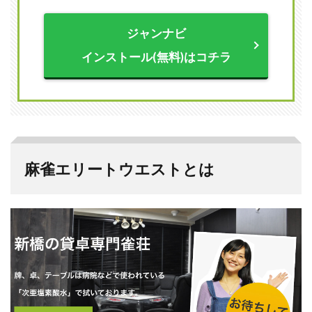
2.2
ルー
ジャンナビ
ル
インストール(無料)はコチラ
3
麻雀
エリ
ート
ウエ
スト
の評
判
麻雀エリートウエストとは
3.1
個室
で麻
雀を
打て
るの
が良
い
3.2
サー