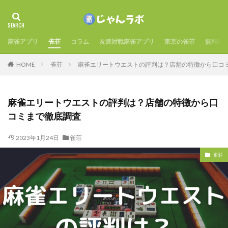
麻雀アプリ
雀荘
コラム
友達対戦麻雀アプリ
東京の雀荘
無料麻
HOME
雀荘
麻雀エリートウエストの評判は？店舗の特徴から口コ
麻雀エリートウエストの評判は？店舗の特徴から口
コミまで徹底調査
2023年1月24日
雀荘
雀荘