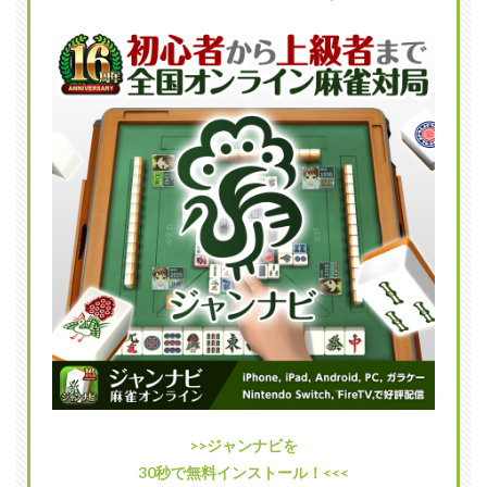
個室
の用
意が
ある
のが
魅力
1.3
感染
症対
策も
万全
2
麻雀
エリ
ート
ウエ
スト
の店
舗情
報
>>ジャンナビを
2.1
30秒で無料インストール！<<<
店舗