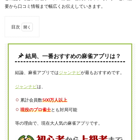
要から口コミ情報まで幅広くお伝えしていきます。
目次
1
麻雀
一番
街の
結局、一番おすすめの麻雀アプリは？
特徴
1.1
結論、麻雀アプリでは
ジャンナビ
が最もおすすめです。
Mリ
ーガ
ーが
ジャンナビ
は、
アン
バサ
累計会員数
500万人以上
ダー
を務
現役のプロ雀士
とも対局可能
める
新作
等の理由で、現在大人気の麻雀アプリです。
麻雀
アプ
リ