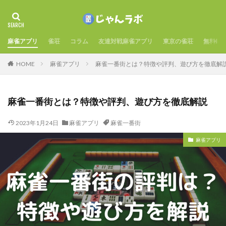
麻雀アプリ
雀荘
コラム
友達対戦麻雀アプリ
東京の雀荘
無料麻
HOME
麻雀アプリ
麻雀一番街とは？特徴や評判、遊び方を徹底解
麻雀一番街とは？特徴や評判、遊び方を徹底解説
2023年1月24日
麻雀アプリ
麻雀一番街
麻雀アプリ