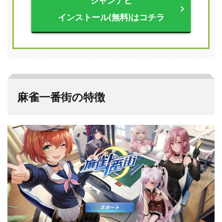
ジャンナビ
麻雀
一番
インストール(無料)はコチラ
街の
遊び
方
2.1
基本
操作
2.2
麻雀一番街の特徴
トッ
プペ
ージ
でで
きる
こと
2.3
ゲー
ムモ
ード
2.3.1
大会戦