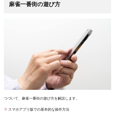
麻雀一番街の遊び方
一番
街
は、
世界
観が
魅力
の麻
雀ア
プリ
つづいて、麻雀一番街の遊び方を解説します。
スマホアプリ版での基本的な操作方法