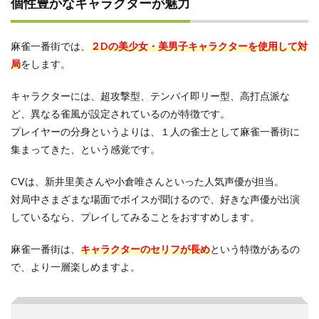
個性豊かなキャラクターが魅力
ーム
のパ
クリ
に感
麻雀一番街では、
２Dの美少女・美男子キャラクターを使用して対
じる
局
をします。
4.2
バグ
キャラクターには、超攻撃型、テンパイ即リー型、高打点派な
が多
ど、異なる雀風が設定されているのが特徴です。
い
プレイヤーの分身というよりは、１人の雀士として麻雀一番街に
4.3
集まってきた、という感覚です。
機能
が少
ない
CVは、新井里美さんや小倉唯さんといった人気声優が担当。
対局中さまざまな場面でボイスが聞けるので、好きな声優が出演
5
麻雀
しているなら、プレイしてみることをおすすめします。
一番
街の
麻雀一番街は、
キャラクターのセリフが長め
という特徴があるの
総合
的な
で、より一層楽しめますよ。
評判
6
麻雀