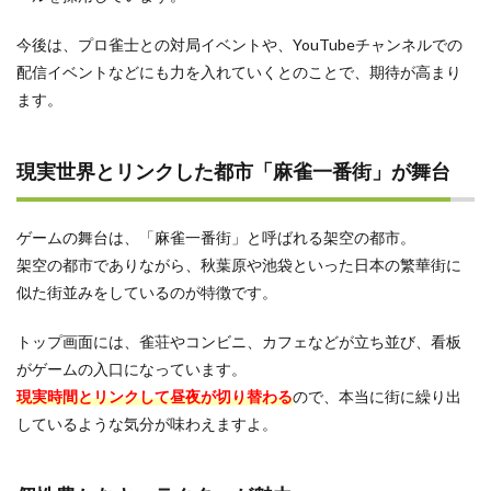
操作
性が
今後は、プロ雀士との対局イベントや、YouTubeチャンネルでの
良い
配信イベントなどにも力を入れていくとのことで、期待が高まり
3.3
ます。
コミ
ュニ
ケー
ショ
現実世界とリンクした都市「麻雀一番街」が舞台
ン機
能が
良い
ゲームの舞台は、「麻雀一番街」と呼ばれる架空の都市。
4
架空の都市でありながら、秋葉原や池袋といった日本の繁華街に
麻雀
似た街並みをしているのが特徴です。
一番
街の
悪い
トップ画面には、雀荘やコンビニ、カフェなどが立ち並び、看板
評判
がゲームの入口になっています。
4.1
現実時間とリンクして昼夜が切り替わる
ので、本当に街に繰り出
他の
しているような気分が味わえますよ。
萌え
系麻
雀ゲ