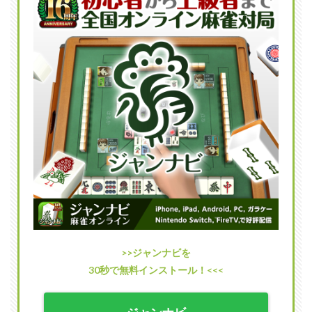
1.2
現実
世界
とリ
ンク
した
都市
「麻
雀一
番
街」
が舞
台
1.3
個性
豊か
なキ
ャラ
クタ
>>ジャンナビを
ーが
30秒で無料インストール！<<<
魅力
2