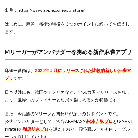
2.3.2
段位戦
出典：https://www.apple.com/app-store/
2.3.3
はじめに、麻雀一番街の特徴を３つのポイントに絞ってお伝えし
友人戦
ます。
3
麻雀
一番
Mリーガーがアンバサダーを務める新作麻雀アプリ
街の
良い
評判
麻雀一番街は、
2022年１月にリリースされた比較的新しい麻雀ア
3.1
プリ
です。
自分
好み
にカ
日本以外にも、韓国やアメリカなど、全60カ国でリリースされて
スタ
おり、世界中のプレイヤーと対局を楽しめるのが特徴です。
マイ
ズで
きる
また、今話題のMリーグと関わりが深いのもポイントです。
のが
公式アンバサダーとして、渋谷ABEMASの
松本吉弘プロ
とU-NEXT
良い
Piratesの
瑞原明奈プロ
を迎えており、段位戦ルールもMリーグル
3.2
ールを採用しています。