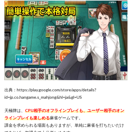
基本
プレ
イが
無料
3.2
多彩
なモ
ード
でス
キマ
時間
にも
遊び
やす
い
出典：https://play.google.com/store/apps/details?
3.3
id=jp.co.hangame.s_mahjong&hl=ja&gl=US
初心
者で
もや
天極牌は、
CPU相手のオフラインプレイも、ユーザー相手のオン
りや
ラインプレイも楽しめる
麻雀ゲームです。
すい
課金を求められる場面もありますが、単純に麻雀を打ちたいだけ
4