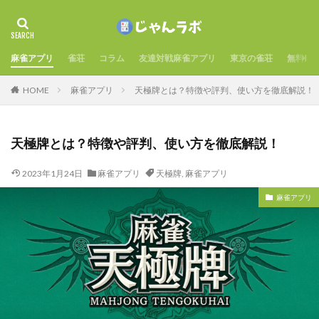
麻雀アプリ
雀荘
コラム
友達対戦麻雀アプリ
東京の雀荘
無料麻
HOME
麻雀アプリ
天極牌とは？特徴や評判、使い方を徹底解説！
天極牌とは？特徴や評判、使い方を徹底解説！
2023年1月24日
麻雀アプリ
天極牌
,
麻雀アプリ
麻雀アプリ