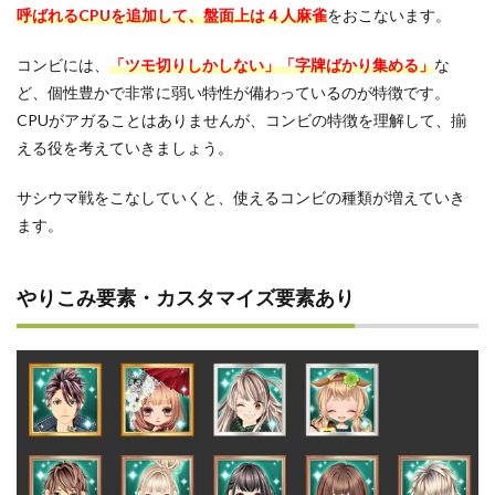
アプ
呼ばれるCPUを追加して、盤面上は４人麻雀
をおこないます。
リ
コンビには、
「ツモ切りしかしない」「字牌ばかり集める」
な
ど、個性豊かで非常に弱い特性が備わっているのが特徴です。
CPUがアガることはありませんが、コンビの特徴を理解して、揃
える役を考えていきましょう。
サシウマ戦をこなしていくと、使えるコンビの種類が増えていき
ます。
やりこみ要素・カスタマイズ要素あり