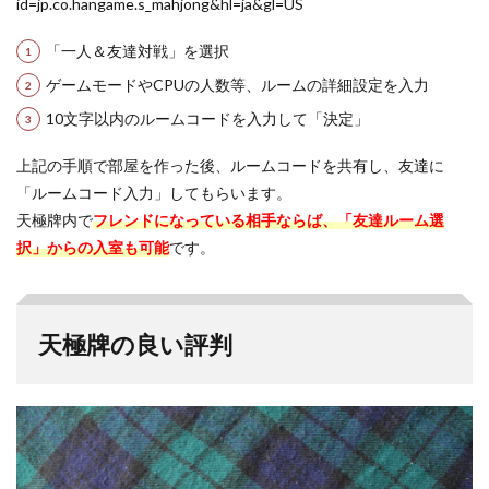
id=jp.co.hangame.s_mahjong&hl=ja&gl=US
「一人＆友達対戦」を選択
ゲームモードやCPUの人数等、ルームの詳細設定を入力
10文字以内のルームコードを入力して「決定」
上記の手順で部屋を作った後、ルームコードを共有し、友達に
「ルームコード入力」してもらいます。
天極牌内で
フレンドになっている相手ならば、「友達ルーム選
択」からの入室も可能
です。
天極牌の良い評判