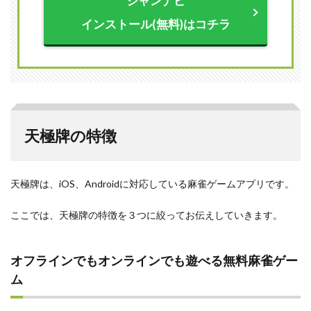
ジャンナビ
牌の
使い
インストール(無料)はコチラ
方
2.1
基本
操作
2.2
カス
タマ
天極牌の特徴
イズ
2.3
友達
天極牌は、iOS、Androidに対応している麻雀ゲームアプリです。
ルー
ムの
作成
ここでは、天極牌の特徴を３つに絞ってお伝えしていきます。
3
天極
牌の
オフラインでもオンラインでも遊べる無料麻雀ゲー
良い
ム
評判
3.1