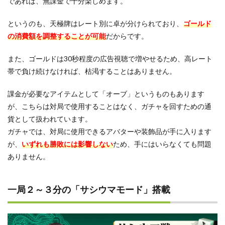
であれば、無課金で十分楽しめます。
天極
牌の
悪い
というのも、天極牌はレート別に卓が分けられており、
ゴールド
評判
の消費額を調整することが可能
だからです。
4.1
オン
また、ゴールドは30秒程度の広告視聴で増やせるため、高レート
ライ
帯で負け続けなければ、枯渇することはありません。
ン対
局が
ラン
課金が必要なアイテムとして「オーブ」というものもあります
ダム
が、こちらは対局で使用することはなく、ガチャを回すための通
マッ
貨として扱われています。
チン
グ
ガチャでは、対局に使用できるアバターや装飾品が手に入ります
が、
いずれも勝敗には影響しない
ため、手にはいらなくても問題
4.2
牌に
ありません。
偏り
を感
じる
一局２～３分の「サシウマモード」搭載
4.3
通信
エラ