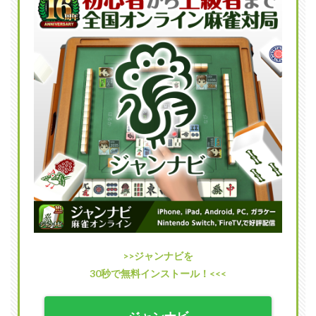
一局
２～
３分
の
「サ
シウ
マモ
ー
ド」
搭載
1.3
やり
こみ
要
素・
カス
タマ
イズ
要素
>>ジャンナビを
あり
30秒で無料インストール！<<<
2
天極