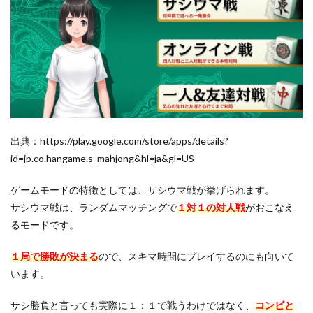
ーが
起き
やす
い
5
天極
牌の
総合
的な
評価
出典：https://play.google.com/store/apps/details?
6
id=jp.co.hangame.s_mahjong&hl=ja&gl=US
天極
牌は
スキ
ゲームモードの特徴としては、サシウマ戦が挙げられます。
マ時
サシウマ戦は、ランダムマッチングで
１対１の対人戦
がおこなえ
間に
るモードです。
対局
した
い人
１局で勝敗が決まる
ので、スキマ時間にプレイするのにも向いて
にお
います。
すす
めの
麻雀
サシ勝負と言っても実際に１：１で戦うわけではなく、
コンビと