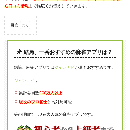
ら口コミ情報
まで幅広くお伝えしていきます。
目次
1
天極
牌の
特徴
結局、一番おすすめの麻雀アプリは？
1.1
オフ
結論、麻雀アプリでは
ジャンナビ
が最もおすすめです。
ライ
ンで
もオ
ジャンナビ
は、
ンラ
イン
累計会員数
500万人以上
でも
遊べ
現役のプロ雀士
とも対局可能
る無
料麻
等の理由で、現在大人気の麻雀アプリです。
雀ゲ
ーム
1.2