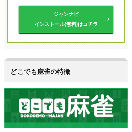
の遊
び方
ジャンナビ
2.1
インストール(無料)はコチラ
トッ
プ画
面で
でき
るこ
と
2.2
基本
どこでも麻雀の特徴
操作
3
どこ
でも
麻雀
の良
い評
判
3.1
初心