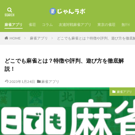
麻雀アプリ
雀荘
コラム
友達対戦麻雀アプリ
東京の雀荘
無料麻
HOME
麻雀アプリ
どこでも麻雀とは？特徴や評判、遊び方を徹底
どこでも麻雀とは？特徴や評判、遊び方を徹底解
説！
2023年1月24日
麻雀アプリ
麻雀アプリ