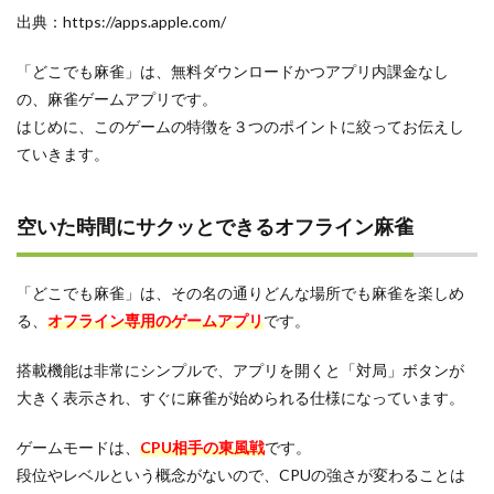
者に
出典：https://apps.apple.com/
優し
い
「どこでも麻雀」は、無料ダウンロードかつアプリ内課金なし
3.2
の、麻雀ゲームアプリです。
動作
が軽
はじめに、このゲームの特徴を３つのポイントに絞ってお伝えし
い
ていきます。
3.3
スキ
マ時
空いた時間にサクッとできるオフライン麻雀
間に
遊ぶ
のに
「どこでも麻雀」は、その名の通りどんな場所でも麻雀を楽しめ
もっ
てこ
る、
オフライン専用のゲームアプリ
です。
い
搭載機能は非常にシンプルで、アプリを開くと「対局」ボタンが
4
どこ
大きく表示され、すぐに麻雀が始められる仕様になっています。
でも
麻雀
ゲームモードは、
CPU相手の東風戦
です。
の悪
段位やレベルという概念がないので、CPUの強さが変わることは
い評