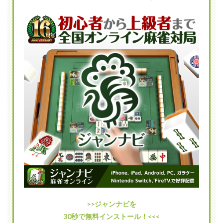
麻雀
1.2
制限
の少
ない
ルー
ルで
遊び
やす
い
1.3
戦績
機能
で自
己分
析ら
くら
く
2
どこ
>>ジャンナビを
でも
30秒で無料インストール！<<<
麻雀