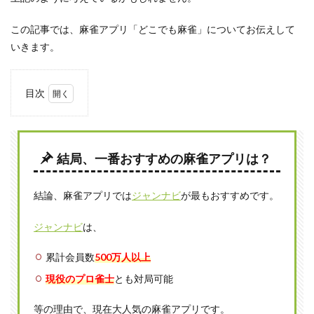
この記事では、麻雀アプリ「どこでも麻雀」についてお伝えして
いきます。
目次
1
どこ
でも
麻雀
結局、一番おすすめの麻雀アプリは？
の特
徴
結論、麻雀アプリでは
ジャンナビ
が最もおすすめです。
1.1
空い
た時
ジャンナビ
は、
間に
サク
累計会員数
500万人以上
ッと
でき
現役のプロ雀士
とも対局可能
るオ
フラ
等の理由で、現在大人気の麻雀アプリです。
イン