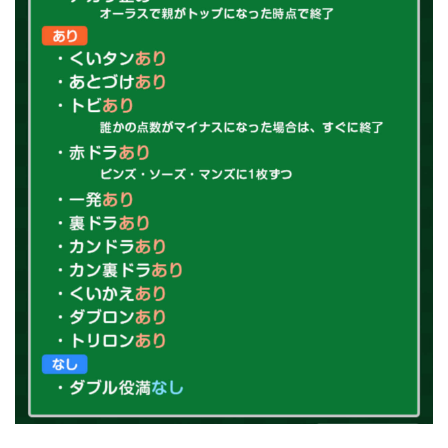
6
どこ
でも
麻雀
は場
所を
選ば
ずプ
レイ
でき
る無
料ア
プリ