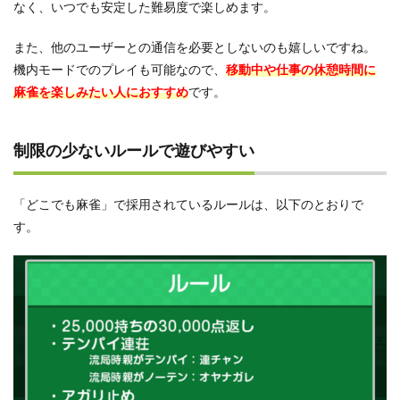
判
なく、いつでも安定した難易度で楽しめます。
4.1
また、他のユーザーとの通信を必要としないのも嬉しいですね。
広告
が邪
機内モードでのプレイも可能なので、
移動中や仕事の休憩時間に
魔
麻雀を楽しみたい人におすすめ
です。
4.2
まれ
にバ
制限の少ないルールで遊びやすい
グが
ある
4.3
「どこでも麻雀」で採用されているルールは、以下のとおりで
牌が
す。
見に
くい
5
どこ
でも
麻雀
の総
合的
な評
価